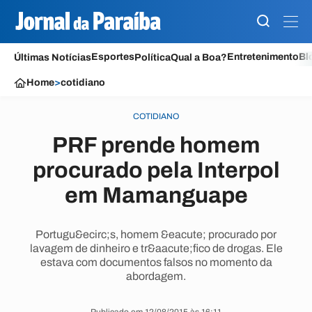
Esportes
Entretenimento
Bl
Últimas Notícias
Política
Qual a Boa?
Home
>
cotidiano
COTIDIANO
PRF prende homem
procurado pela Interpol
em Mamanguape
Portugu&ecirc;s, homem &eacute; procurado por
lavagem de dinheiro e tr&aacute;fico de drogas. Ele
estava com documentos falsos no momento da
abordagem.