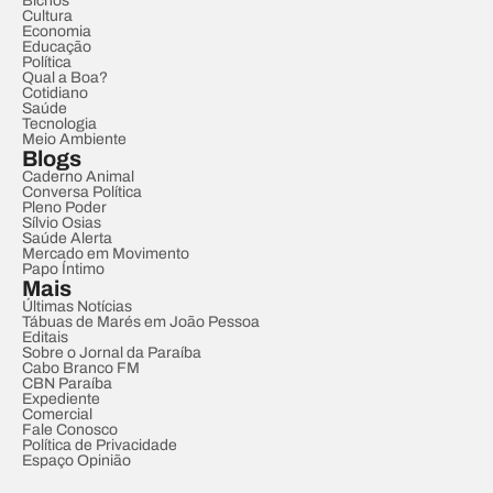
Bichos
Cultura
Economia
Educação
Política
Qual a Boa?
Cotidiano
Saúde
Tecnologia
Meio Ambiente
Blogs
Caderno Animal
Conversa Política
Pleno Poder
Sílvio Osias
Saúde Alerta
Mercado em Movimento
Papo Íntimo
Mais
Últimas Notícias
Tábuas de Marés em João Pessoa
Editais
Sobre o Jornal da Paraíba
Cabo Branco FM
CBN Paraíba
Expediente
Comercial
Fale Conosco
Política de Privacidade
Espaço Opinião