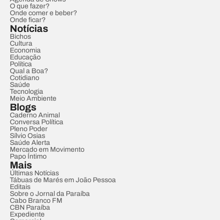
O que fazer?
Onde comer e beber?
Onde ficar?
Notícias
Bichos
Cultura
Economia
Educação
Política
Qual a Boa?
Cotidiano
Saúde
Tecnologia
Meio Ambiente
Blogs
Caderno Animal
Conversa Política
Pleno Poder
Sílvio Osias
Saúde Alerta
Mercado em Movimento
Papo Íntimo
Mais
Últimas Notícias
Tábuas de Marés em João Pessoa
Editais
Sobre o Jornal da Paraíba
Cabo Branco FM
CBN Paraíba
Expediente