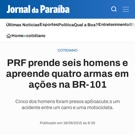
Esportes
Entretenimento
Bl
Últimas Notícias
Política
Qual a Boa?
Home
>
cotidiano
COTIDIANO
PRF prende seis homens e
apreende quatro armas em
ações na BR-101
Cinco dos homens foram presos ap&oacute;s um
acidente entre um carro e uma motocicleta.
Publicado em 18/09/2015 às 8:05