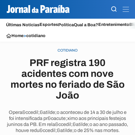
Esportes
Entretenimento
Bl
Últimas Notícias
Política
Qual a Boa?
Home
>
cotidiano
COTIDIANO
PRF registra 190
acidentes com nove
mortes no feriado de São
João
Opera&ccedil;&atilde;o aconteceu de 14 a 30 de julho e
foi intensificada pr&oacute;ximo aos principais festejos
juninos da PB. Em rela&ccedil;&atilde;o ao ano passado,
houve redu&ccedil;&atilde;o de 25% nas mortes.