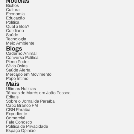
Notícias
Bichos
Cultura
Economia
Educação
Política
Qual a Boa?
Cotidiano
Saúde
Tecnologia
Meio Ambiente
Blogs
Caderno Animal
Conversa Política
Pleno Poder
Sílvio Osias
Saúde Alerta
Mercado em Movimento
Papo Íntimo
Mais
Últimas Notícias
Tábuas de Marés em João Pessoa
Editais
Sobre o Jornal da Paraíba
Cabo Branco FM
CBN Paraíba
Expediente
Comercial
Fale Conosco
Política de Privacidade
Espaço Opinião