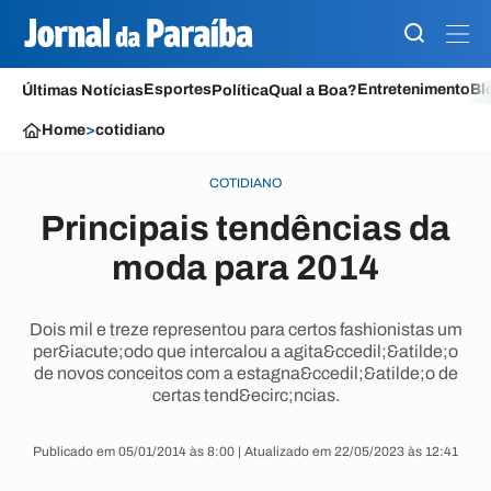
Esportes
Entretenimento
Bl
Últimas Notícias
Política
Qual a Boa?
Home
>
cotidiano
COTIDIANO
Principais tendências da
moda para 2014
Dois mil e treze representou para certos fashionistas um
per&iacute;odo que intercalou a agita&ccedil;&atilde;o
de novos conceitos com a estagna&ccedil;&atilde;o de
certas tend&ecirc;ncias.
Publicado em 05/01/2014 às 8:00 | Atualizado em 22/05/2023 às 12:41