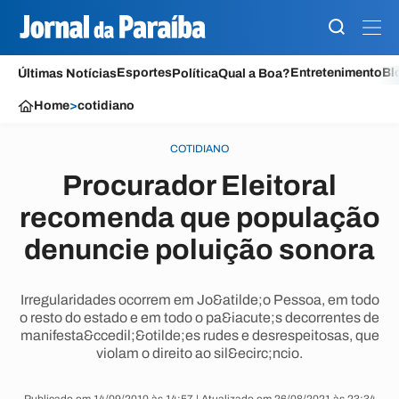
Esportes
Entretenimento
Bl
Últimas Notícias
Política
Qual a Boa?
Home
>
cotidiano
COTIDIANO
Procurador Eleitoral
recomenda que população
denuncie poluição sonora
Irregularidades ocorrem em Jo&atilde;o Pessoa, em todo
o resto do estado e em todo o pa&iacute;s decorrentes de
manifesta&ccedil;&otilde;es rudes e desrespeitosas, que
violam o direito ao sil&ecirc;ncio.