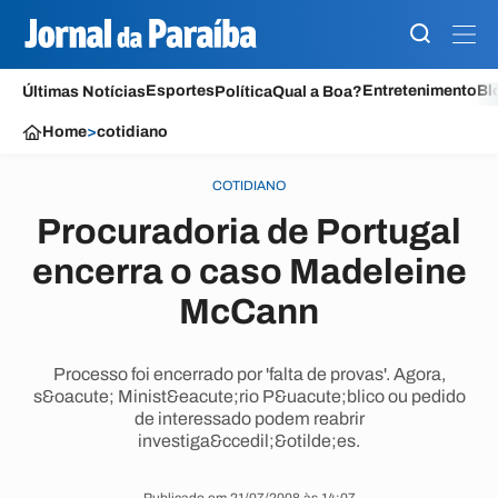
Esportes
Entretenimento
Bl
Últimas Notícias
Política
Qual a Boa?
Home
>
cotidiano
COTIDIANO
Procuradoria de Portugal
encerra o caso Madeleine
McCann
Processo foi encerrado por 'falta de provas'. Agora,
s&oacute; Minist&eacute;rio P&uacute;blico ou pedido
de interessado podem reabrir
investiga&ccedil;&otilde;es.