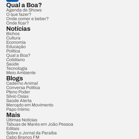
Qual a Boa?
Agenda de Shows
O que fazer?
Onde comer e beber?
Onde ficar?
Notícias
Bichos
Cultura
Economia
Educação
Política
Qual a Boa?
Cotidiano
Saúde
Tecnologia
Meio Ambiente
Blogs
Caderno Animal
Conversa Política
Pleno Poder
Sílvio Osias
Saúde Alerta
Mercado em Movimento
Papo Íntimo
Mais
Últimas Notícias
Tábuas de Marés em João Pessoa
Editais
Sobre o Jornal da Paraíba
Cabo Branco FM