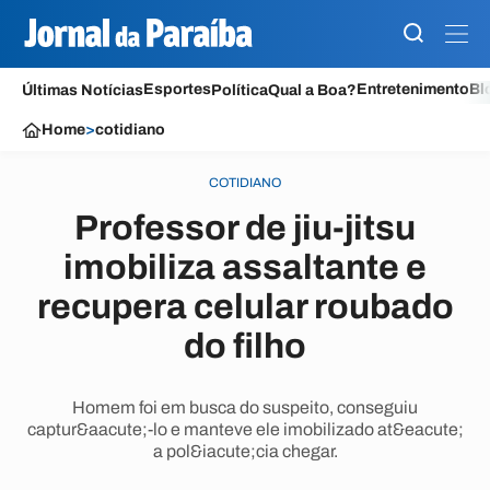
Esportes
Entretenimento
Bl
Últimas Notícias
Política
Qual a Boa?
Home
>
cotidiano
COTIDIANO
Professor de jiu-jitsu
imobiliza assaltante e
recupera celular roubado
do filho
Homem foi em busca do suspeito, conseguiu
captur&aacute;-lo e manteve ele imobilizado at&eacute;
a pol&iacute;cia chegar.