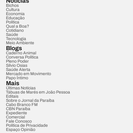
Notícias
Bichos
Cultura
Economia
Educação
Política
Qual a Boa?
Cotidiano
Saúde
Tecnologia
Meio Ambiente
Blogs
Caderno Animal
Conversa Política
Pleno Poder
Sílvio Osias
Saúde Alerta
Mercado em Movimento
Papo Íntimo
Mais
Últimas Notícias
Tábuas de Marés em João Pessoa
Editais
Sobre o Jornal da Paraíba
Cabo Branco FM
CBN Paraíba
Expediente
Comercial
Fale Conosco
Política de Privacidade
Espaço Opinião