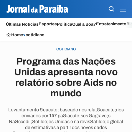
Esportes
Entretenimento
Bl
Últimas Notícias
Política
Qual a Boa?
Home
>
cotidiano
COTIDIANO
Programa das Nações
Unidas apresenta novo
relatório sobre Aids no
mundo
Levantamento &eacute; baseado nos relat&oacute;rios
enviados por 147 pa&iacute;ses &agrave;s
Na&ccedil;&otilde;es Unidas e na revis&atilde;o global
de estimativas a partir dos novos dados