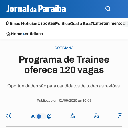
Esportes
Entretenimento
Bl
Últimas Notícias
Política
Qual a Boa?
Home
>
cotidiano
COTIDIANO
Programa de Trainee
oferece 120 vagas
Oportunidades são para candidatos de todas as regiões.
Publicado em 01/09/2020 às 10:05