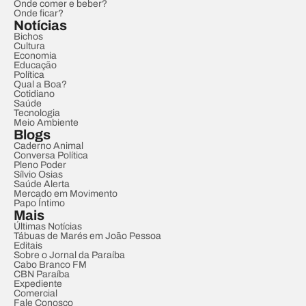
Onde comer e beber?
Onde ficar?
Notícias
Bichos
Cultura
Economia
Educação
Política
Qual a Boa?
Cotidiano
Saúde
Tecnologia
Meio Ambiente
Blogs
Caderno Animal
Conversa Política
Pleno Poder
Sílvio Osias
Saúde Alerta
Mercado em Movimento
Papo Íntimo
Mais
Últimas Notícias
Tábuas de Marés em João Pessoa
Editais
Sobre o Jornal da Paraíba
Cabo Branco FM
CBN Paraíba
Expediente
Comercial
Fale Conosco