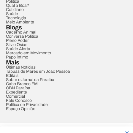
Política
Qual a Boa?
Cotidiano
Saúde
Tecnologia
Meio Ambiente
Blogs
Caderno Animal
Conversa Política
Pleno Poder
Sílvio Osias
Saúde Alerta
Mercado em Movimento
Papo Íntimo
Mais
Últimas Notícias
Tábuas de Marés em João Pessoa
Editais
Sobre o Jornal da Paraíba
Cabo Branco FM
CBN Paraíba
Expediente
Comercial
Fale Conosco
Política de Privacidade
Espaço Opinião
© REDE PARAÍBA DE COMUNICAÇÃO