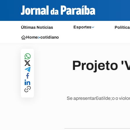
Esportes
Últimas Notícias
Política
Home
>
cotidiano
Projeto '
Se apresentar&atilde;o o violo