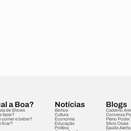
al a Boa?
Notícias
Blogs
da de Shows
Bichos
Caderno Ani
e fazer?
Cultura
Conversa Pol
 comer e beber?
Economia
Pleno Poder
 ficar?
Educação
Sílvio Osias
Política
Saúde Alerta