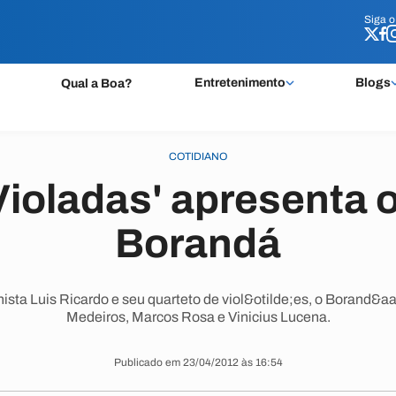
Siga 
Siga 
Entretenimento
Blogs
Qual a Boa?
COTIDIANO
Violadas' apresenta 
Borandá
nista Luis Ricardo e seu quarteto de viol&otilde;es, o Borand&a
Medeiros, Marcos Rosa e Vinicius Lucena.
Publicado em 23/04/2012 às 16:54