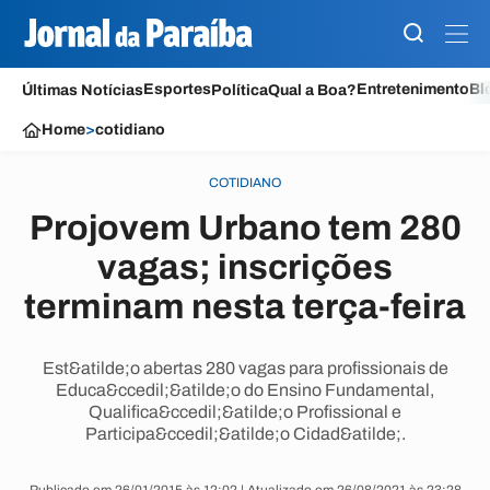
Esportes
Entretenimento
Bl
Últimas Notícias
Política
Qual a Boa?
Home
>
cotidiano
COTIDIANO
Projovem Urbano tem 280
vagas; inscrições
terminam nesta terça-feira
Est&atilde;o abertas 280 vagas para profissionais de
Educa&ccedil;&atilde;o do Ensino Fundamental,
Qualifica&ccedil;&atilde;o Profissional e
Participa&ccedil;&atilde;o Cidad&atilde;.