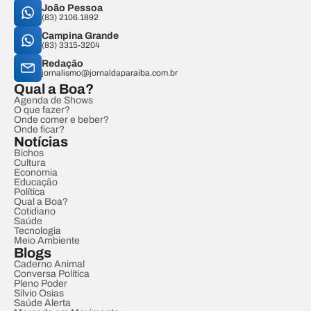
João Pessoa
(83) 2106.1892
Campina Grande
(83) 3315-3204
Redação
jornalismo@jornaldaparaiba.com.br
Qual a Boa?
Agenda de Shows
O que fazer?
Onde comer e beber?
Onde ficar?
Notícias
Bichos
Cultura
Economia
Educação
Política
Qual a Boa?
Cotidiano
Saúde
Tecnologia
Meio Ambiente
Blogs
Caderno Animal
Conversa Política
Pleno Poder
Sílvio Osias
Saúde Alerta