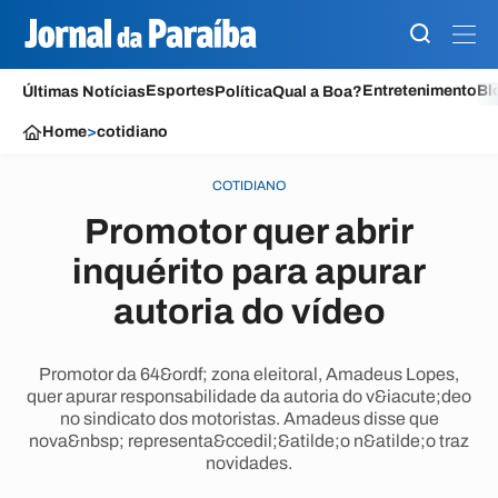
Esportes
Entretenimento
Bl
Últimas Notícias
Política
Qual a Boa?
Home
>
cotidiano
COTIDIANO
Promotor quer abrir
inquérito para apurar
autoria do vídeo
Promotor da 64&ordf; zona eleitoral, Amadeus Lopes,
quer apurar responsabilidade da autoria do v&iacute;deo
no sindicato dos motoristas. Amadeus disse que
nova&nbsp; representa&ccedil;&atilde;o n&atilde;o traz
novidades.