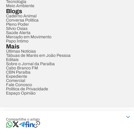
Tecnologia
Meio Ambiente
Blogs
Caderno Animal
Conversa Política
Pleno Poder
Sílvio Osias
Saúde Alerta
Mercado em Movimento
Papo Íntimo
Mais
Últimas Notícias
Tábuas de Marés em João Pessoa
Editais
Sobre o Jornal da Paraíba
Cabo Branco FM
CBN Paraíba
Expediente
Comercial
Fale Conosco
Política de Privacidade
Espaço Opinião
© REDE PARAÍBA DE COMUNICAÇÃO
Compartilhe o artigo
Developed by
Designed by