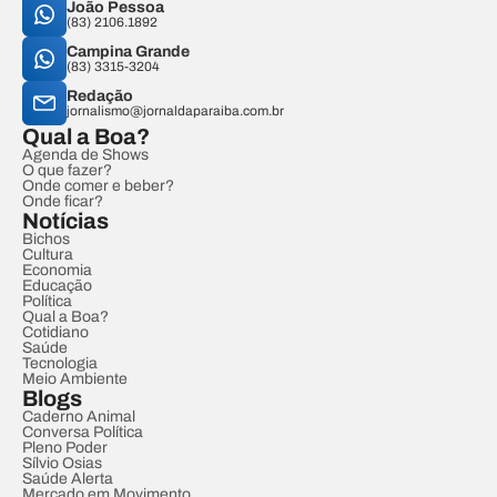
João Pessoa
(83) 2106.1892
Campina Grande
(83) 3315-3204
Redação
jornalismo@jornaldaparaiba.com.br
Qual a Boa?
Agenda de Shows
O que fazer?
Onde comer e beber?
Onde ficar?
Notícias
Bichos
Cultura
Economia
Educação
Política
Qual a Boa?
Cotidiano
Saúde
Tecnologia
Meio Ambiente
Blogs
Caderno Animal
Conversa Política
Pleno Poder
Sílvio Osias
Saúde Alerta
Mercado em Movimento