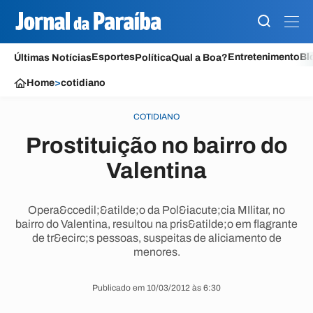
Esportes
Entretenimento
Bl
Últimas Notícias
Política
Qual a Boa?
Home
>
cotidiano
COTIDIANO
Prostituição no bairro do
Valentina
Opera&ccedil;&atilde;o da Pol&iacute;cia MIlitar, no
bairro do Valentina, resultou na pris&atilde;o em flagrante
de tr&ecirc;s pessoas, suspeitas de aliciamento de
menores.
Publicado em 10/03/2012 às 6:30