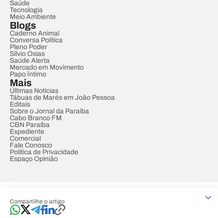
Saúde
Tecnologia
Meio Ambiente
Blogs
Caderno Animal
Conversa Política
Pleno Poder
Sílvio Osias
Saúde Alerta
Mercado em Movimento
Papo Íntimo
Mais
Últimas Notícias
Tábuas de Marés em João Pessoa
Editais
Sobre o Jornal da Paraíba
Cabo Branco FM
CBN Paraíba
Expediente
Comercial
Fale Conosco
Política de Privacidade
Espaço Opinião
© REDE PARAÍBA DE COMUNICAÇÃO
Compartilhe o artigo
Developed by
Designed by