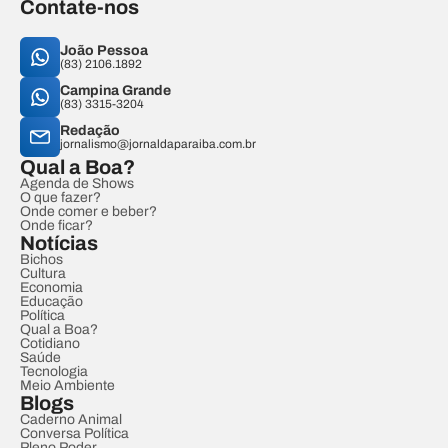
Contate-nos
João Pessoa
(83) 2106.1892
Campina Grande
(83) 3315-3204
Redação
jornalismo@jornaldaparaiba.com.br
Qual a Boa?
Agenda de Shows
O que fazer?
Onde comer e beber?
Onde ficar?
Notícias
Bichos
Cultura
Economia
Educação
Política
Qual a Boa?
Cotidiano
Saúde
Tecnologia
Meio Ambiente
Blogs
Caderno Animal
Conversa Política
Pleno Poder