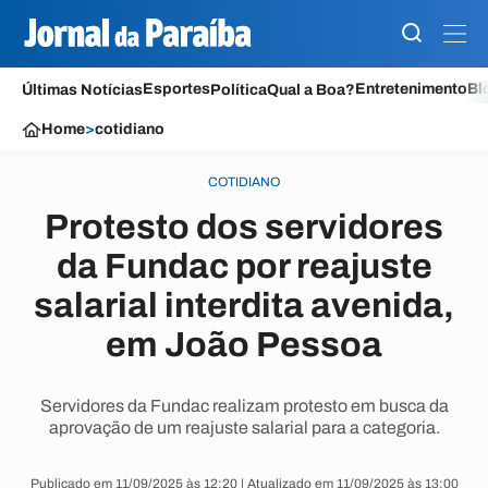
Esportes
Entretenimento
Bl
Últimas Notícias
Política
Qual a Boa?
Home
>
cotidiano
COTIDIANO
Protesto dos servidores
da Fundac por reajuste
salarial interdita avenida,
em João Pessoa
Servidores da Fundac realizam protesto em busca da
aprovação de um reajuste salarial para a categoria.
Publicado em 11/09/2025 às 12:20 | Atualizado em 11/09/2025 às 13:00