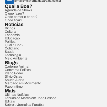
jornalismo@jornaldaparaiba.com.br
Qual a Boa?
Agenda de Shows
O que fazer?
Onde comer e beber?
Onde ficar?
Notícias
Bichos
Cultura
Economia
Educação
Política
Qual a Boa?
Cotidiano
Saúde
Tecnologia
Meio Ambiente
Blogs
Caderno Animal
Conversa Política
Pleno Poder
Sílvio Osias
Saúde Alerta
Mercado em Movimento
Papo Íntimo
Mais
Últimas Notícias
Tábuas de Marés em João Pessoa
Editais
Sobre o Jornal da Paraíba