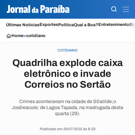
Esportes
Entretenimento
Bl
Últimas Notícias
Política
Qual a Boa?
Home
>
cotidiano
COTIDIANO
Quadrilha explode caixa
eletrônico e invade
Correios no Sertão
Crimes aconteceram na cidade de S&atilde;o
Jos&eacute; de Lagoa Tapada, na madrugada desta
quarta (29).
Publicado em 29/07/2015 às 8:20