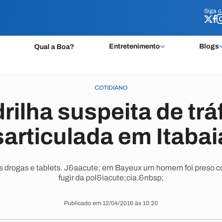
Siga 
Siga 
Entretenimento
Blogs
Qual a Boa?
COTIDIANO
ilha suspeita de trá
articulada em Itaba
 drogas e tablets. J&aacute; em Bayeux um homem foi preso co
fugir da pol&iacute;cia.&nbsp;
Publicado em 12/04/2016 às 10:20