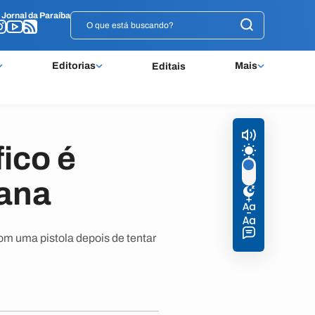
o
o
Jornal da Paraíba
Jornal da Paraíba
Editorias
Mais
Editais
fico é
iana
m uma pistola depois de tentar