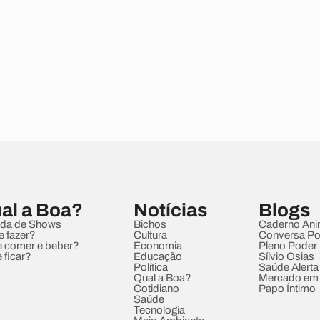
al a Boa?
Notícias
Blogs
da de Shows
Bichos
Caderno Ani
e fazer?
Cultura
Conversa Pol
 comer e beber?
Economia
Pleno Poder
 ficar?
Educação
Sílvio Osias
Política
Saúde Alerta
Qual a Boa?
Mercado em
Cotidiano
Papo Íntimo
Saúde
Tecnologia