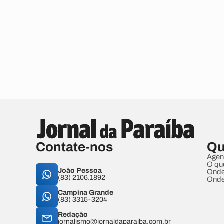
Contate-nos
Qu
Agen
O qu
João Pessoa
Onde
(83) 2106.1892
Onde
Campina Grande
(83) 3315-3204
Redação
jornalismo@jornaldaparaiba.com.br