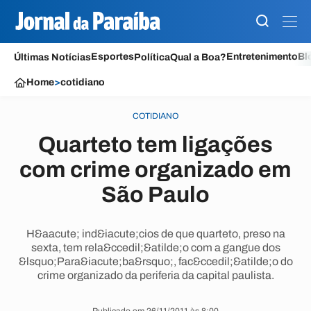
Esportes
Entretenimento
Bl
Últimas Notícias
Política
Qual a Boa?
Home
>
cotidiano
COTIDIANO
Quarteto tem ligações
com crime organizado em
São Paulo
H&aacute; ind&iacute;cios de que quarteto, preso na
sexta, tem rela&ccedil;&atilde;o com a gangue dos
&lsquo;Para&iacute;ba&rsquo;, fac&ccedil;&atilde;o do
crime organizado da periferia da capital paulista.