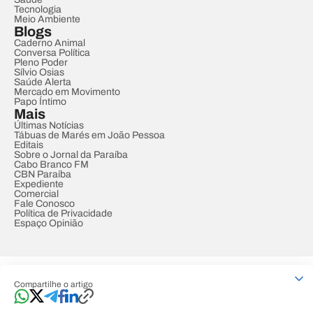
Tecnologia
Meio Ambiente
Blogs
Caderno Animal
Conversa Política
Pleno Poder
Sílvio Osias
Saúde Alerta
Mercado em Movimento
Papo Íntimo
Mais
Últimas Notícias
Tábuas de Marés em João Pessoa
Editais
Sobre o Jornal da Paraíba
Cabo Branco FM
CBN Paraíba
Expediente
Comercial
Fale Conosco
Política de Privacidade
Espaço Opinião
© REDE PARAÍBA DE COMUNICAÇÃO
Compartilhe o artigo
Developed by
Designed by