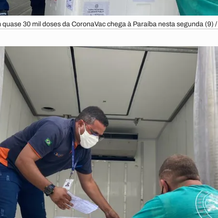
 quase 30 mil doses da CoronaVac chega à Paraíba nesta segunda (9) 