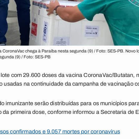
a CoronaVac chega à Paraíba nesta segunda (9) / Foto: SES-PB. Novo l
egunda (9) / Foto: SES-PB
lote com 29.600 doses da vacina CoronaVac/Butatan, no
rão usadas na continuidade da campanha de vacinação co
o imunizante serão distribuídas para os municípios parai
o da primeira dose, conforme informou a Secretaria de
sos confirmados e 9.057 mortes por coronavírus