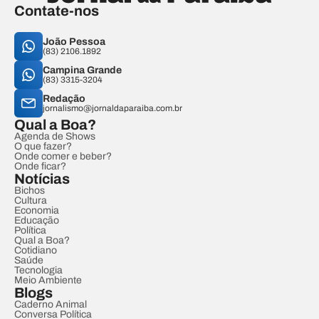
Contate-nos
João Pessoa
(83) 2106.1892
Campina Grande
(83) 3315-3204
Redação
jornalismo@jornaldaparaiba.com.br
Qual a Boa?
Agenda de Shows
O que fazer?
Onde comer e beber?
Onde ficar?
Notícias
Bichos
Cultura
Economia
Educação
Política
Qual a Boa?
Cotidiano
Saúde
Tecnologia
Meio Ambiente
Blogs
Caderno Animal
Conversa Política