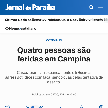
Esportes
Entretenimento
Bl
Últimas Notícias
Política
Qual a Boa?
Home
>
cotidiano
COTIDIANO
Quatro pessoas são
feridas em Campina
Casos foram um espancamento e tr&ecirc;s
agress&otilde;es com faca, sendo duas delas tentativa de
assalto.
Publicado em 09/06/2012 às 6:00