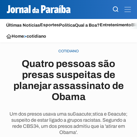
Esportes
Entretenimento
Bl
Últimas Notícias
Política
Qual a Boa?
Home
>
cotidiano
COTIDIANO
Quatro pessoas são
presas suspeitas de
planejar assassinato de
Obama
Um dos presos usava uma su&aacute;stica e &eacute;
suspeito de estar ligado a grupos racistas. Segundo a
rede CBS34, um dos presos admitiu que ia 'atirar em
Obama'.