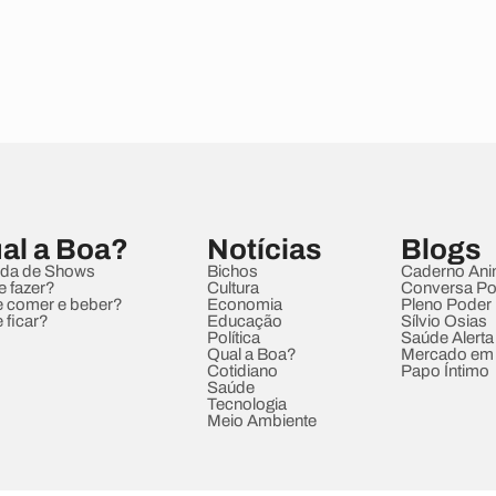
al a Boa?
Notícias
Blogs
da de Shows
Bichos
Caderno Ani
e fazer?
Cultura
Conversa Pol
 comer e beber?
Economia
Pleno Poder
 ficar?
Educação
Sílvio Osias
Política
Saúde Alerta
Qual a Boa?
Mercado em
Cotidiano
Papo Íntimo
Saúde
Tecnologia
Meio Ambiente