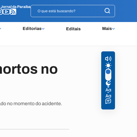
o
o
Jornal da Paraíba
Jornal da Paraíba
Editorias
Mais
Editais
mortos no
hado no momento do acidente.