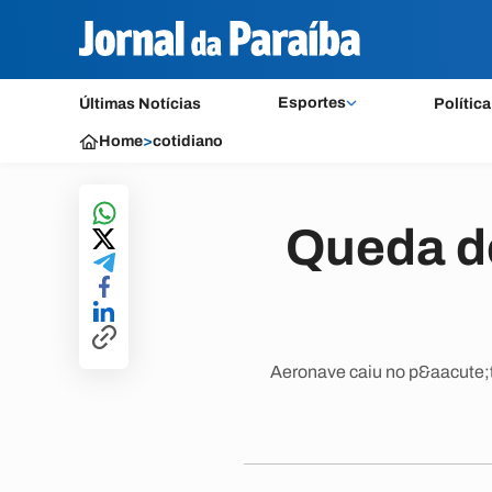
Esportes
Últimas Notícias
Política
Home
>
cotidiano
Queda de
Aeronave caiu no p&aacute;t