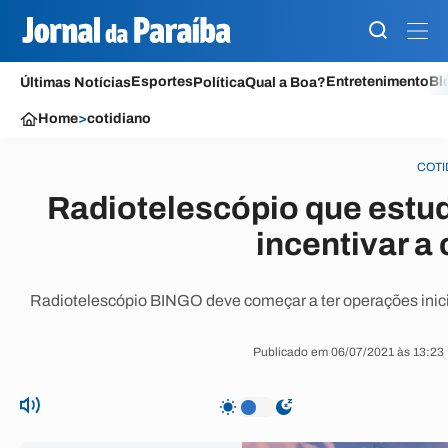
Esportes
Entretenimento
Bl
Últimas Notícias
Política
Qual a Boa?
Home
>
cotidiano
COTI
Radiotelescópio que estu
incentivar a
Radiotelescópio BINGO deve começar a ter operações iniciai
Publicado em 06/07/2021 às 13:23 