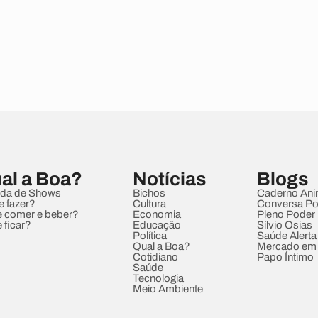
al a Boa?
Notícias
Blogs
da de Shows
Bichos
Caderno Ani
e fazer?
Cultura
Conversa Pol
 comer e beber?
Economia
Pleno Poder
 ficar?
Educação
Sílvio Osias
Política
Saúde Alerta
Qual a Boa?
Mercado em
Cotidiano
Papo Íntimo
Saúde
Tecnologia
Meio Ambiente