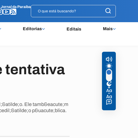
o
o
Jornal da Paraíba
Jornal da Paraíba
Editorias
Mais
Editais
 tentativa
l;&atilde;o. Ele tamb&eacute;m
edil;&atilde;o p&uacute;blica.