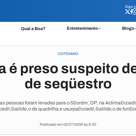
Siga 
Siga 
Entretenimento
Blogs
Qual a Boa?
COTIDIANO
ha é preso suspeito de
de seqüestro
uas pessoas foram levadas para o 5&ordm; DP, na Aclima&ccedi
edil;&atilde;o de quadrilha e usurpa&ccedil;&atilde;o de fun&cc
Publicado em 02/07/2008 às 9:20