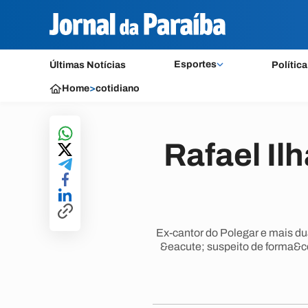
Esportes
Últimas Notícias
Política
Home
>
cotidiano
Rafael Il
Ex-cantor do Polegar e mais d
&eacute; suspeito de forma&cc