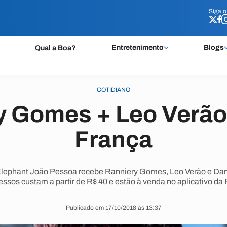
Siga 
Siga 
Entretenimento
Blogs
Qual a Boa?
COTIDIANO
y Gomes + Leo Verão 
França
k Elephant João Pessoa recebe Ranniery Gomes, Leo Verão e Danie
essos custam a partir de R$ 40 e estão à venda no aplicativo da 
Publicado em 17/10/2018 às 13:37