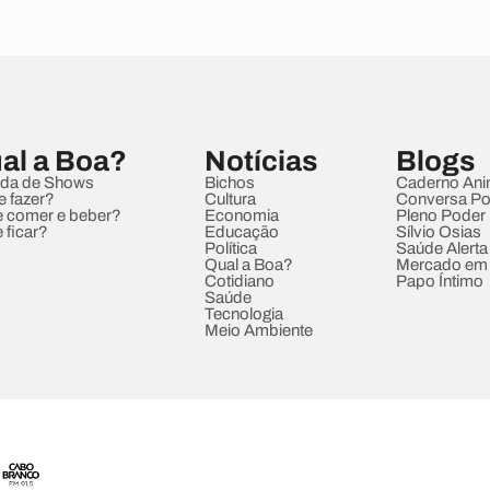
al a Boa?
Notícias
Blogs
da de Shows
Bichos
Caderno Ani
e fazer?
Cultura
Conversa Pol
 comer e beber?
Economia
Pleno Poder
 ficar?
Educação
Sílvio Osias
Política
Saúde Alerta
Qual a Boa?
Mercado em
Cotidiano
Papo Íntimo
Saúde
Tecnologia
Meio Ambiente