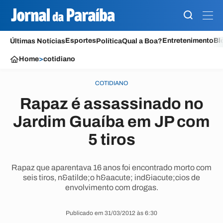
Esportes
Entretenimento
Bl
Últimas Notícias
Política
Qual a Boa?
Home
>
cotidiano
COTIDIANO
Rapaz é assassinado no
Jardim Guaíba em JP com
5 tiros
Rapaz que aparentava 16 anos foi encontrado morto com
seis tiros, n&atilde;o h&aacute; ind&iacute;cios de
envolvimento com drogas.
Publicado em 31/03/2012 às 6:30