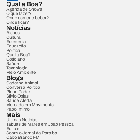
Qual a Boa?
Agenda de Shows
O que fazer?
Onde comer e beber?
Onde ficar?
Notícias
Bichos
Cultura
Economia
Educação
Política
Qual a Boa?
Cotidiano
Saúde
Tecnologia
Meio Ambiente
Blogs
Caderno Animal
Conversa Política
Pleno Poder
Sílvio Osias
Saúde Alerta
Mercado em Movimento
Papo Íntimo
Mais
Últimas Notícias
Tábuas de Marés em João Pessoa
Editais
Sobre o Jornal da Paraíba
Cabo Branco FM