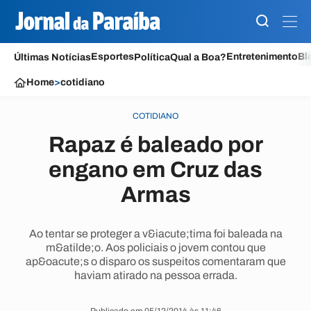
Esportes
Entretenimento
Bl
Últimas Notícias
Política
Qual a Boa?
Home
>
cotidiano
COTIDIANO
Rapaz é baleado por
engano em Cruz das
Armas
Ao tentar se proteger a v&iacute;tima foi baleada na
m&atilde;o. Aos policiais o jovem contou que
ap&oacute;s o disparo os suspeitos comentaram que
haviam atirado na pessoa errada.