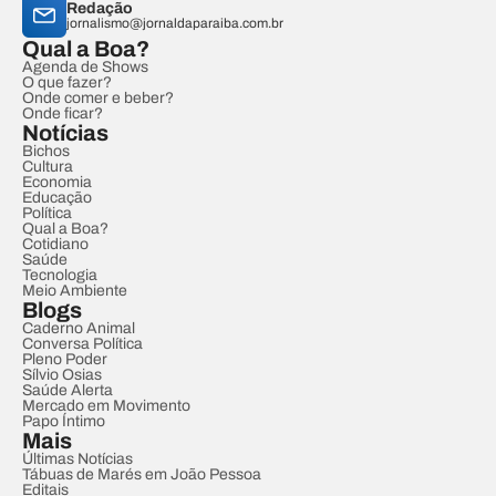
Redação
jornalismo@jornaldaparaiba.com.br
Qual a Boa?
Agenda de Shows
O que fazer?
Onde comer e beber?
Onde ficar?
Notícias
Bichos
Cultura
Economia
Educação
Política
Qual a Boa?
Cotidiano
Saúde
Tecnologia
Meio Ambiente
Blogs
Caderno Animal
Conversa Política
Pleno Poder
Sílvio Osias
Saúde Alerta
Mercado em Movimento
Papo Íntimo
Mais
Últimas Notícias
Tábuas de Marés em João Pessoa
Editais