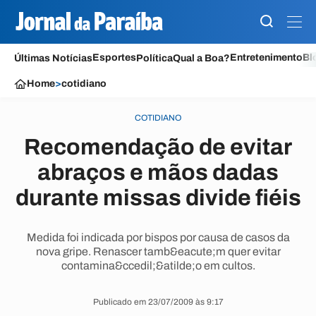
Esportes
Entretenimento
Bl
Últimas Notícias
Política
Qual a Boa?
Home
>
cotidiano
COTIDIANO
Recomendação de evitar
abraços e mãos dadas
durante missas divide fiéis
Medida foi indicada por bispos por causa de casos da
nova gripe. Renascer tamb&eacute;m quer evitar
contamina&ccedil;&atilde;o em cultos.
Publicado em 23/07/2009 às 9:17