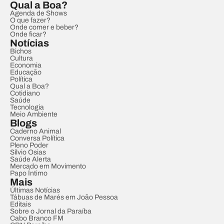
Qual a Boa?
Agenda de Shows
O que fazer?
Onde comer e beber?
Onde ficar?
Notícias
Bichos
Cultura
Economia
Educação
Política
Qual a Boa?
Cotidiano
Saúde
Tecnologia
Meio Ambiente
Blogs
Caderno Animal
Conversa Política
Pleno Poder
Sílvio Osias
Saúde Alerta
Mercado em Movimento
Papo Íntimo
Mais
Últimas Notícias
Tábuas de Marés em João Pessoa
Editais
Sobre o Jornal da Paraíba
Cabo Branco FM