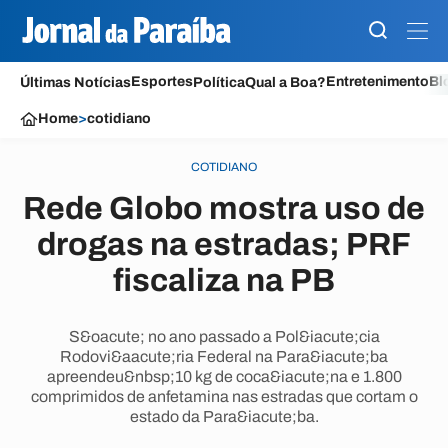
Esportes
Entretenimento
Bl
Últimas Notícias
Política
Qual a Boa?
Home
>
cotidiano
COTIDIANO
Rede Globo mostra uso de
drogas na estradas; PRF
fiscaliza na PB
S&oacute; no ano passado a Pol&iacute;cia
Rodovi&aacute;ria Federal na Para&iacute;ba
apreendeu&nbsp;10 kg de coca&iacute;na e 1.800
comprimidos de anfetamina nas estradas que cortam o
estado da Para&iacute;ba.