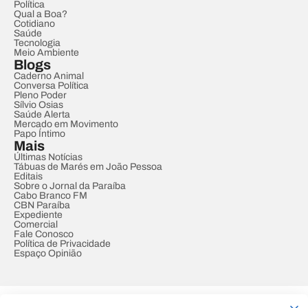
Política
Qual a Boa?
Cotidiano
Saúde
Tecnologia
Meio Ambiente
Blogs
Caderno Animal
Conversa Política
Pleno Poder
Sílvio Osias
Saúde Alerta
Mercado em Movimento
Papo Íntimo
Mais
Últimas Notícias
Tábuas de Marés em João Pessoa
Editais
Sobre o Jornal da Paraíba
Cabo Branco FM
CBN Paraíba
Expediente
Comercial
Fale Conosco
Política de Privacidade
Espaço Opinião
© REDE PARAÍBA DE COMUNICAÇÃO