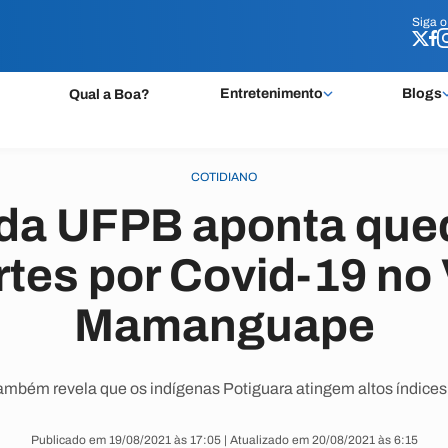
Siga 
Siga 
Entretenimento
Blogs
Qual a Boa?
COTIDIANO
 da UFPB aponta qu
tes por Covid-19 no 
Mamanguape
mbém revela que os indígenas Potiguara atingem altos índices
Publicado em 19/08/2021 às 17:05 | Atualizado em 20/08/2021 às 6:15