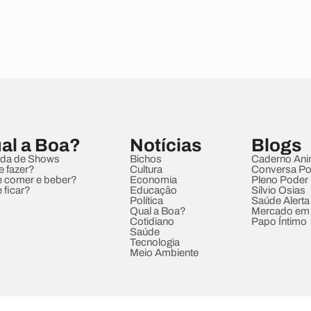
al a Boa?
Notícias
Blogs
da de Shows
Bichos
Caderno Ani
e fazer?
Cultura
Conversa Pol
 comer e beber?
Economia
Pleno Poder
 ficar?
Educação
Sílvio Osias
Política
Saúde Alerta
Qual a Boa?
Mercado em
Cotidiano
Papo Íntimo
Saúde
Tecnologia
Meio Ambiente