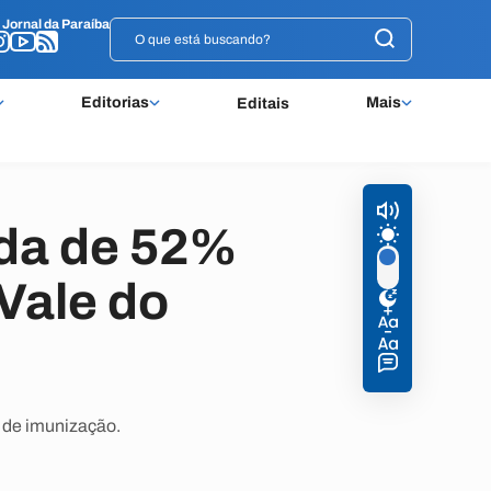
o
o
Jornal da Paraíba
Jornal da Paraíba
Editorias
Mais
Editais
eda de 52%
Vale do
 de imunização.