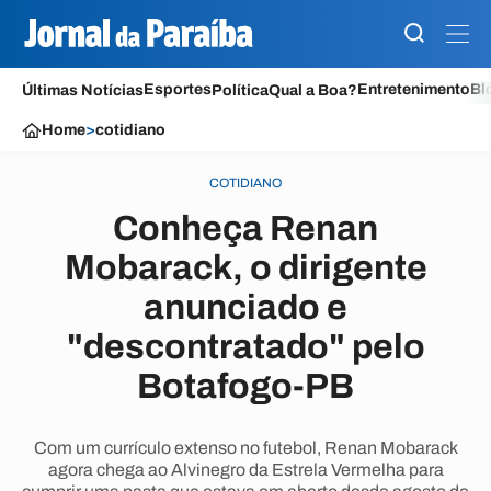
Esportes
Entretenimento
Bl
Últimas Notícias
Política
Qual a Boa?
Home
>
cotidiano
COTIDIANO
Conheça Renan
Mobarack, o dirigente
anunciado e
"descontratado" pelo
Botafogo-PB
Com um currículo extenso no futebol, Renan Mobarack
agora chega ao Alvinegro da Estrela Vermelha para