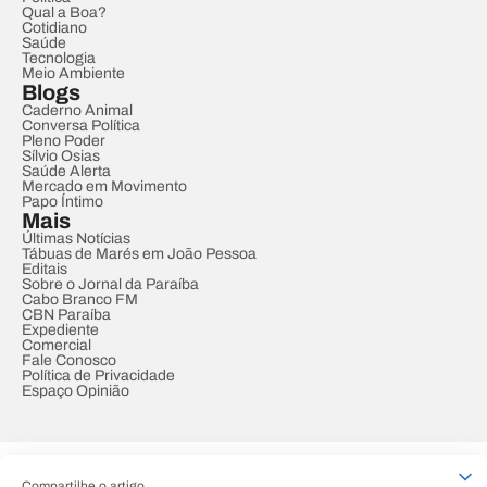
Qual a Boa?
Cotidiano
Saúde
Tecnologia
Meio Ambiente
Blogs
Caderno Animal
Conversa Política
Pleno Poder
Sílvio Osias
Saúde Alerta
Mercado em Movimento
Papo Íntimo
Mais
Últimas Notícias
Tábuas de Marés em João Pessoa
Editais
Sobre o Jornal da Paraíba
Cabo Branco FM
CBN Paraíba
Expediente
Comercial
Fale Conosco
Política de Privacidade
Espaço Opinião
© REDE PARAÍBA DE COMUNICAÇÃO
Compartilhe o artigo