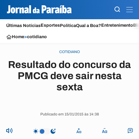
Esportes
Entretenimento
Bl
Últimas Notícias
Política
Qual a Boa?
Home
>
cotidiano
COTIDIANO
Resultado do concurso da
PMCG deve sair nesta
sexta
Publicado em 15/01/2015 às 14:38