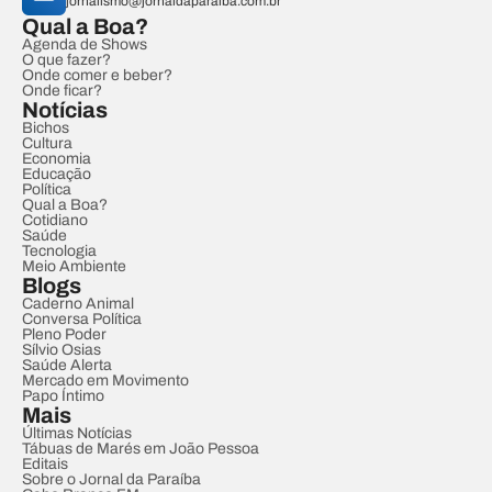
jornalismo@jornaldaparaiba.com.br
Qual a Boa?
Agenda de Shows
O que fazer?
Onde comer e beber?
Onde ficar?
Notícias
Bichos
Cultura
Economia
Educação
Política
Qual a Boa?
Cotidiano
Saúde
Tecnologia
Meio Ambiente
Blogs
Caderno Animal
Conversa Política
Pleno Poder
Sílvio Osias
Saúde Alerta
Mercado em Movimento
Papo Íntimo
Mais
Últimas Notícias
Tábuas de Marés em João Pessoa
Editais
Sobre o Jornal da Paraíba