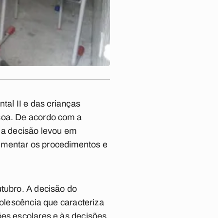
tal II e das crianças
soa. De acordo com a
, a decisão levou em
umentar os procedimentos e
utubro. A decisão do
dolescência que caracteriza
ões escolares e às decisões