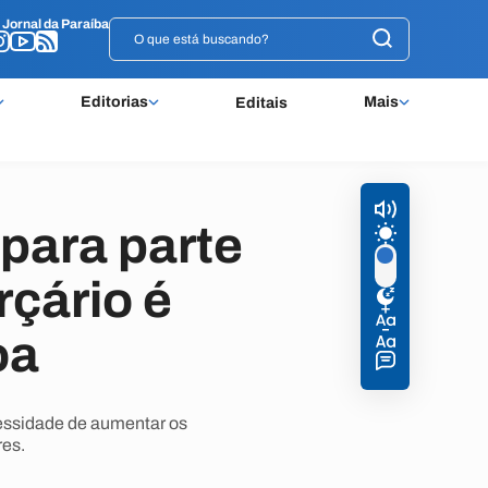
o
o
Jornal da Paraíba
Jornal da Paraíba
Editorias
Mais
Editais
para parte
rçário é
oa
essidade de aumentar os
res.