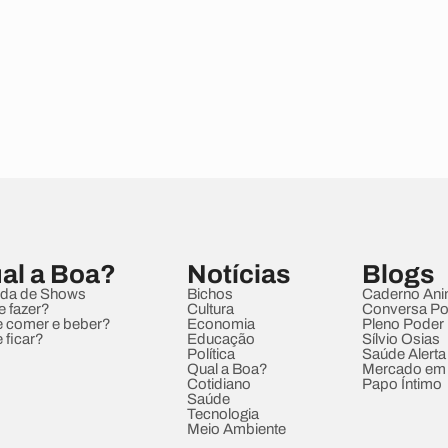
al a Boa?
Notícias
Blogs
da de Shows
Bichos
Caderno Ani
e fazer?
Cultura
Conversa Pol
 comer e beber?
Economia
Pleno Poder
 ficar?
Educação
Sílvio Osias
Política
Saúde Alerta
Qual a Boa?
Mercado em
Cotidiano
Papo Íntimo
Saúde
Tecnologia
Meio Ambiente