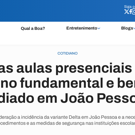
Siga 
Siga 
Entretenimento
Blogs
Qual a Boa?
COTIDIANO
as aulas presenciais 
no fundamental e be
diado em João Pess
deração a incidência da variante Delta em João Pessoa e a nec
cedimentos e as medidas de segurança nas instituições escola