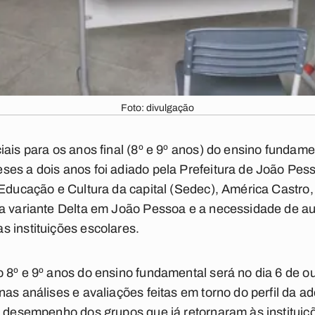
Foto: divulgação
ais para os anos final (8º e 9º anos) do ensino fundamen
ses a dois anos foi adiado pela Prefeitura de João Pes
 Educação e Cultura da capital (Sedec), América Castro
da variante Delta em João Pessoa e a necessidade de a
 instituições escolares.
 8º e 9º anos do ensino fundamental será no dia 6 de o
as análises e avaliações feitas em torno do perfil da a
o desempenho dos grupos que já retornaram às instituiç