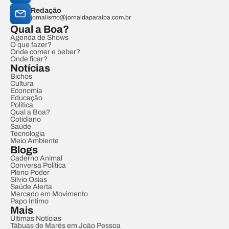
Redação
jornalismo@jornaldaparaiba.com.br
Qual a Boa?
Agenda de Shows
O que fazer?
Onde comer e beber?
Onde ficar?
Notícias
Bichos
Cultura
Economia
Educação
Política
Qual a Boa?
Cotidiano
Saúde
Tecnologia
Meio Ambiente
Blogs
Caderno Animal
Conversa Política
Pleno Poder
Sílvio Osias
Saúde Alerta
Mercado em Movimento
Papo Íntimo
Mais
Últimas Notícias
Tábuas de Marés em João Pessoa