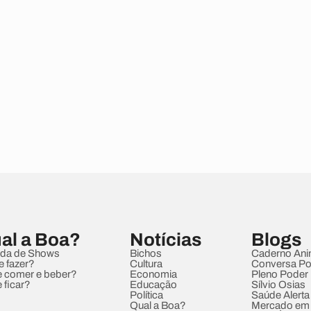
al a Boa?
Notícias
Blogs
da de Shows
Bichos
Caderno Ani
e fazer?
Cultura
Conversa Pol
 comer e beber?
Economia
Pleno Poder
 ficar?
Educação
Sílvio Osias
Política
Saúde Alerta
Qual a Boa?
Mercado em