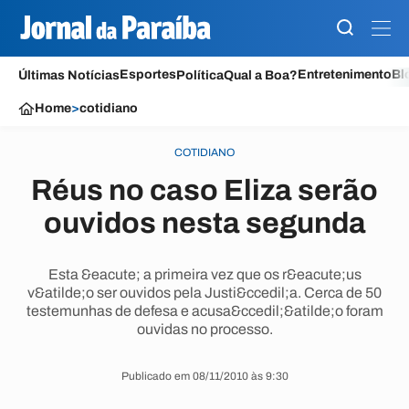
Esportes
Entretenimento
Bl
Últimas Notícias
Política
Qual a Boa?
Home
>
cotidiano
COTIDIANO
Réus no caso Eliza serão
ouvidos nesta segunda
Esta &eacute; a primeira vez que os r&eacute;us
v&atilde;o ser ouvidos pela Justi&ccedil;a. Cerca de 50
testemunhas de defesa e acusa&ccedil;&atilde;o foram
ouvidas no processo.
Publicado em 08/11/2010 às 9:30