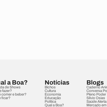
al a Boa?
Notícias
Blogs
da de Shows
Bichos
Caderno Ani
e fazer?
Cultura
Conversa Pol
 comer e beber?
Economia
Pleno Poder
 ficar?
Educação
Sílvio Osias
Política
Saúde Alerta
Qual a Boa?
Mercado em