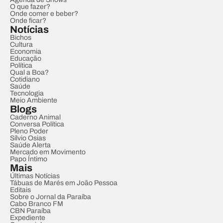
O que fazer?
Onde comer e beber?
Onde ficar?
Notícias
Bichos
Cultura
Economia
Educação
Política
Qual a Boa?
Cotidiano
Saúde
Tecnologia
Meio Ambiente
Blogs
Caderno Animal
Conversa Política
Pleno Poder
Sílvio Osias
Saúde Alerta
Mercado em Movimento
Papo Íntimo
Mais
Últimas Notícias
Tábuas de Marés em João Pessoa
Editais
Sobre o Jornal da Paraíba
Cabo Branco FM
CBN Paraíba
Expediente