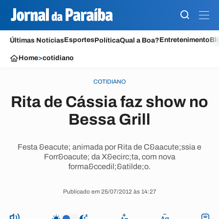
Esportes
Entretenimento
Bl
Últimas Notícias
Política
Qual a Boa?
Home
>
cotidiano
COTIDIANO
Rita de Cássia faz show no
Bessa Grill
Festa &eacute; animada por Rita de C&aacute;ssia e
Forr&oacute; da X&ecirc;ta, com nova
forma&ccedil;&atilde;o.
Publicado em 25/07/2012 às 14:27