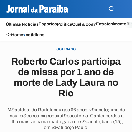
Esportes
Entretenimento
Bl
Últimas Notícias
Política
Qual a Boa?
Home
>
cotidiano
COTIDIANO
Roberto Carlos participa
de missa por 1 ano de
morte de Lady Laura no
Rio
M&atilde;e do Rei faleceu aos 96 anos, v&iacute;tima de
insufici&ecirc;ncia respirat&oacute;ria. Cantor perdeu a
filha mais velha na madrugada de s&aacute;bado (15),
em S&atilde;o Paulo.