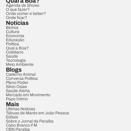
Qual a Boa?
Agenda de Shows
O que fazer?
Onde comer e beber?
Onde ficar?
Notícias
Bichos
Cultura
Economia
Educação
Política
Qual a Boa?
Cotidiano
Saúde
Tecnologia
Meio Ambiente
Blogs
Caderno Animal
Conversa Política
Pleno Poder
Sílvio Osias
Saúde Alerta
Mercado em Movimento
Papo Íntimo
Mais
Últimas Notícias
Tábuas de Marés em João Pessoa
Editais
Sobre o Jornal da Paraíba
Cabo Branco FM
CBN Paraíba