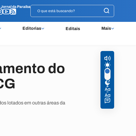
o
o
Jornal da Paraíba
Jornal da Paraíba
Editorias
Mais
Editais
gamento do
 CG
 dos lotados em outras áreas da