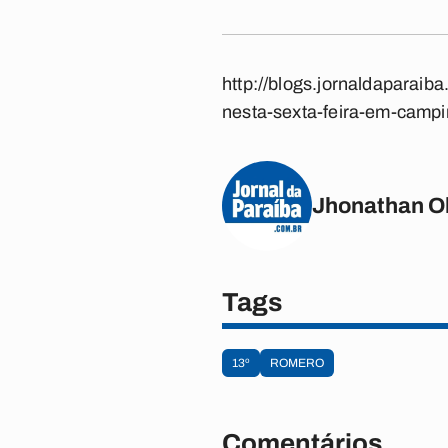
http://blogs.jornaldaparai
nesta-sexta-feira-em-campi
Jhonathan Ol
Tags
13º
ROMERO
Comentários