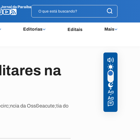
o
o
Jornal da Paraíba
Jornal da Paraíba
Editorias
Mais
Editais
litares na
circ;ncia da Oss&eacute;tia do