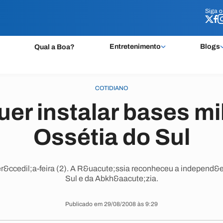
Siga 
Siga 
Entretenimento
Blogs
Qual a Boa?
COTIDIANO
er instalar bases mi
Ossétia do Sul
er&ccedil;a-feira (2). A R&uacute;ssia reconheceu a independ&e
Sul e da Abkh&aacute;zia.
Publicado em 29/08/2008 às 9:29