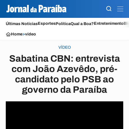
Esportes
Entretenimento
Bl
Últimas Notícias
Política
Qual a Boa?
Home
>
vídeo
VÍDEO
Sabatina CBN: entrevista
com João Azevêdo, pré-
candidato pelo PSB ao
governo da Paraíba
Diogo Almeida • 05/07/2022 às 11:17 • Atualizada em 12/07/2022 às 11:17
- há XX semanas