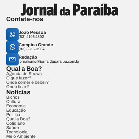
Contate-nos
João Pessoa
(83) 2106.1892
Campina Grande
(83) 3315-3204
Redação
jornalismo@jornaldaparaiba.com.br
Qual a Boa?
Agenda de Shows
O que fazer?
Onde comer e beber?
Onde ficar?
Notícias
Bichos
Cultura
Economia
Educação
Política
Qual a Boa?
Cotidiano
Saúde
Tecnologia
Meio Ambiente