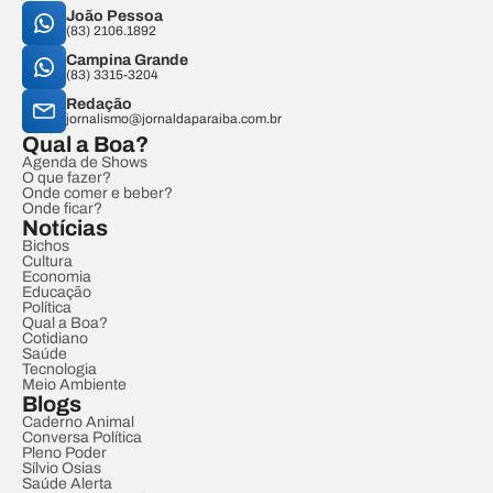
João Pessoa
(83) 2106.1892
Campina Grande
(83) 3315-3204
Redação
jornalismo@jornaldaparaiba.com.br
Qual a Boa?
Agenda de Shows
O que fazer?
Onde comer e beber?
Onde ficar?
Notícias
Bichos
Cultura
Economia
Educação
Política
Qual a Boa?
Cotidiano
Saúde
Tecnologia
Meio Ambiente
Blogs
Caderno Animal
Conversa Política
Pleno Poder
Sílvio Osias
Saúde Alerta