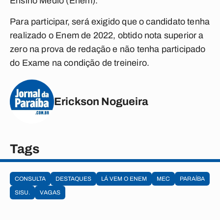
Ensino Médio (Enem).
Para participar, será exigido que o candidato tenha
realizado o Enem de 2022, obtido nota superior a
zero na prova de redação e não tenha participado
do Exame na condição de treineiro.
Erickson Nogueira
Tags
CONSULTA
DESTAQUES
LÁ VEM O ENEM
MEC
PARAÍBA
SISU.
VAGAS