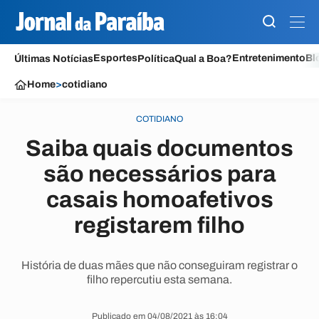
Esportes
Entretenimento
Bl
Últimas Notícias
Política
Qual a Boa?
Home
>
cotidiano
COTIDIANO
Saiba quais documentos
são necessários para
casais homoafetivos
registarem filho
História de duas mães que não conseguiram registrar o
filho repercutiu esta semana.
Publicado em 04/08/2021 às 16:04