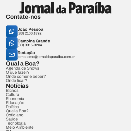
Contate-nos
João Pessoa
(83) 2106.1892
Campina Grande
(83) 3315-3204
Redação
jornalismo@jornaldaparaiba.com.br
Qual a Boa?
Agenda de Shows
O que fazer?
Onde comer e beber?
Onde ficar?
Notícias
Bichos
Cultura
Economia
Educação
Política
Qual a Boa?
Cotidiano
Saúde
Tecnologia
Meio Ambiente