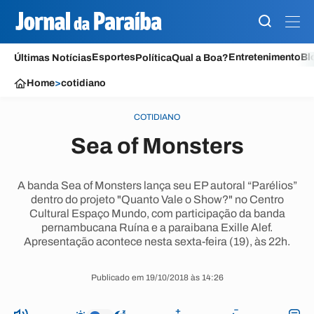
Esportes
Entretenimento
Bl
Últimas Notícias
Política
Qual a Boa?
Home
>
cotidiano
COTIDIANO
Sea of Monsters
A banda Sea of Monsters lança seu EP autoral “Parélios”
dentro do projeto "Quanto Vale o Show?" no Centro
Cultural Espaço Mundo, com participação da banda
pernambucana Ruína e a paraibana Exille Alef.
Apresentação acontece nesta sexta-feira (19), às 22h.
Publicado em 19/10/2018 às 14:26