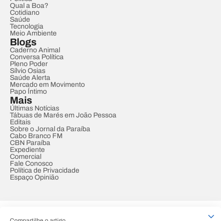
Qual a Boa?
Cotidiano
Saúde
Tecnologia
Meio Ambiente
Blogs
Caderno Animal
Conversa Política
Pleno Poder
Sílvio Osias
Saúde Alerta
Mercado em Movimento
Papo Íntimo
Mais
Últimas Notícias
Tábuas de Marés em João Pessoa
Editais
Sobre o Jornal da Paraíba
Cabo Branco FM
CBN Paraíba
Expediente
Comercial
Fale Conosco
Política de Privacidade
Espaço Opinião
© REDE PARAÍBA DE COMUNICAÇÃO
Compartilhe o artigo