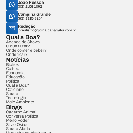
João Pessoa
(83) 2106.1892
Campina Grande
(83) 3315-3204
Redação
jornalismo@jornaldaparaiba.com.br
Qual a Boa?
Agenda de Shows
O que fazer?
Onde comer e beber?
Onde ficar?
Notícias
Bichos
Cultura
Economia
Educação
Política
Qual a Boa?
Cotidiano
Saúde
Tecnologia
Meio Ambiente
Blogs
Caderno Animal
Conversa Política
Pleno Poder
Sílvio Osias
Saúde Alerta
Mercado em Movimento