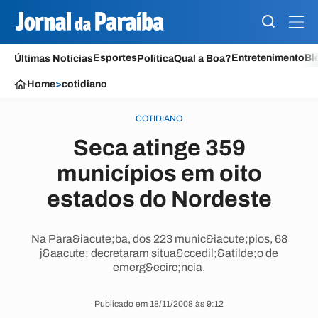
Esportes
Entretenimento
Bl
Últimas Notícias
Política
Qual a Boa?
Home
>
cotidiano
COTIDIANO
Seca atinge 359
municípios em oito
estados do Nordeste
Na Para&iacute;ba, dos 223 munic&iacute;pios, 68
j&aacute; decretaram situa&ccedil;&atilde;o de
emerg&ecirc;ncia.
Publicado em 18/11/2008 às 9:12