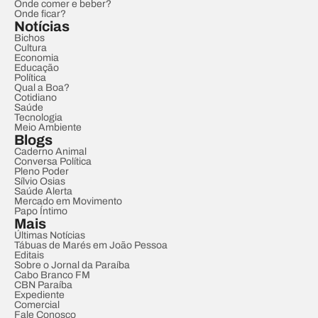
Onde comer e beber?
Onde ficar?
Notícias
Bichos
Cultura
Economia
Educação
Política
Qual a Boa?
Cotidiano
Saúde
Tecnologia
Meio Ambiente
Blogs
Caderno Animal
Conversa Política
Pleno Poder
Sílvio Osias
Saúde Alerta
Mercado em Movimento
Papo Íntimo
Mais
Últimas Notícias
Tábuas de Marés em João Pessoa
Editais
Sobre o Jornal da Paraíba
Cabo Branco FM
CBN Paraíba
Expediente
Comercial
Fale Conosco