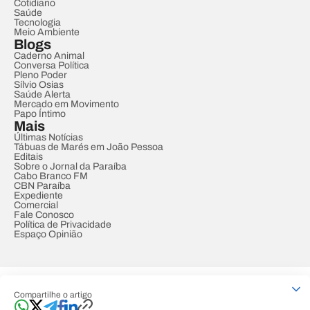
Cotidiano
Saúde
Tecnologia
Meio Ambiente
Blogs
Caderno Animal
Conversa Política
Pleno Poder
Sílvio Osias
Saúde Alerta
Mercado em Movimento
Papo Íntimo
Mais
Últimas Notícias
Tábuas de Marés em João Pessoa
Editais
Sobre o Jornal da Paraíba
Cabo Branco FM
CBN Paraíba
Expediente
Comercial
Fale Conosco
Política de Privacidade
Espaço Opinião
© REDE PARAÍBA DE COMUNICAÇÃO
Compartilhe o artigo